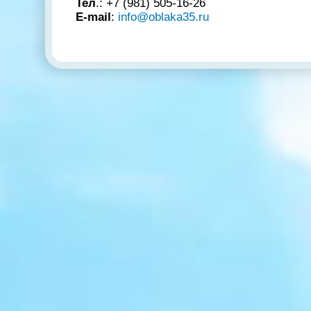
Тел
.: +7 (981) 505-16-26
E-mail
:
info@oblaka35.ru